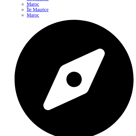
Maroc
Île Maurice
Maroc