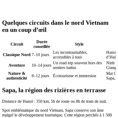
Quelques circuits dans le nord Vietnam
en un coup d’œil
Durée
Circuit
Style
conseillée
Les incontournables,
Hanoï,
Classique Nord
7–10 jours
accessibles à tous
d’Halo
Un road trip souvent hors des
Ninh B
Aventure
10–14 jours
sentiers battus
Giang,
Nature &
Mai Ch
8–12 jours
Écotourisme et immersion
authenticité
Sapa, 
Sapa, la région des rizières en terrasse
Distance de Hanoï
: 350 km, 5h de route ou 8h de train de nuit.
Spot emblématique du nord Vietnam,
Sapa conserve son âme
malgré le développement touristique.
Cette région perchée à 1 500